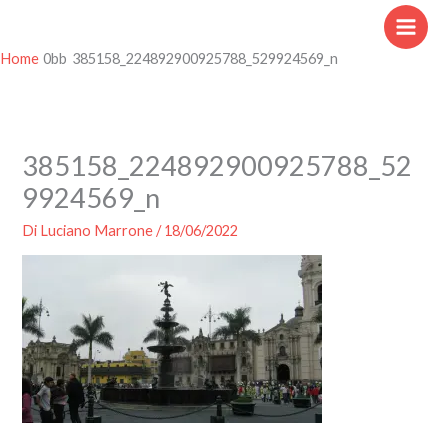
Vai
al
contenuto
Home
385158_224892900925788_529924569_n
385158_224892900925788_52
9924569_n
Di
Luciano Marrone
/
18/06/2022