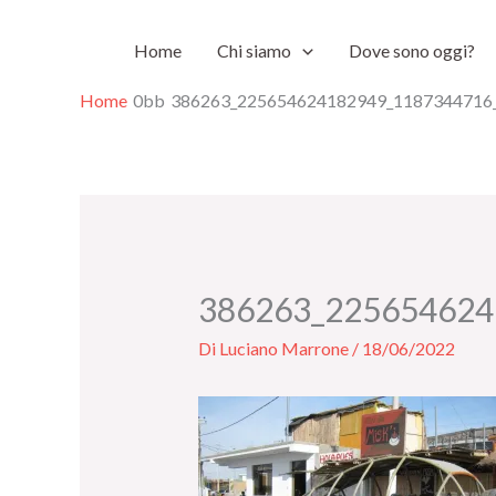
Vai
Home
Chi siamo
Dove sono oggi?
al
contenuto
Home
386263_225654624182949_1187344716
386263_225654624
Di
Luciano Marrone
/
18/06/2022