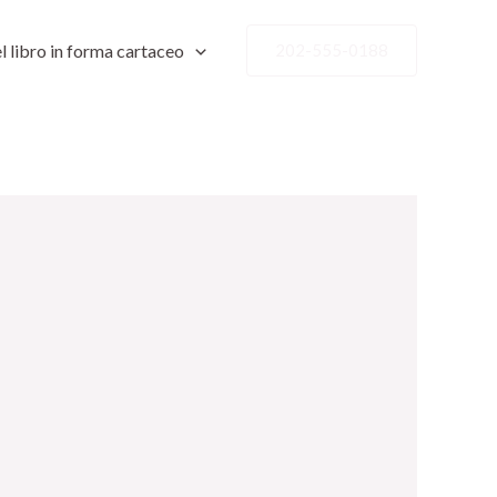
l libro in forma cartaceo
202-555-0188