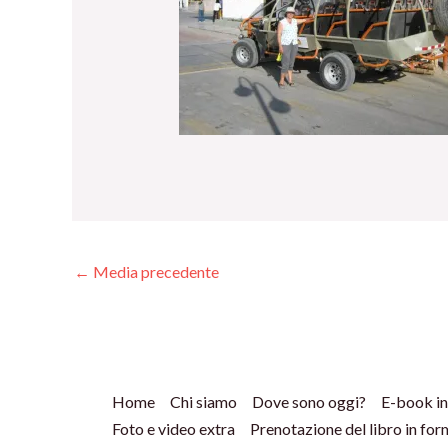
←
Media precedente
Home
Chi siamo
Dove sono oggi?
E-book in
Foto e video extra
Prenotazione del libro in fo