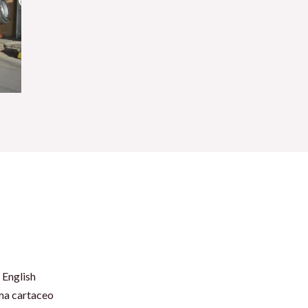
 English
rma cartaceo