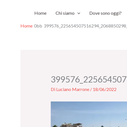
Vai
Home
Chi siamo
Dove sono oggi?
al
contenuto
Home
399576_225654507516294_2068850298
399576_225654507
Di
Luciano Marrone
/
18/06/2022