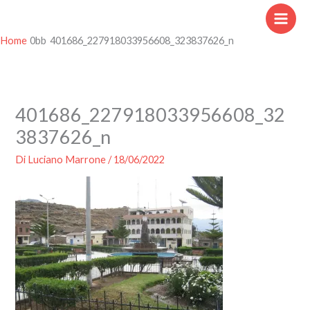
Vai
al
contenuto
Home
401686_227918033956608_323837626_n
401686_227918033956608_32
3837626_n
Di
Luciano Marrone
/
18/06/2022