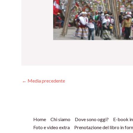
←
Media precedente
Home
Chi siamo
Dove sono oggi?
E-book in
Foto e video extra
Prenotazione del libro in fo