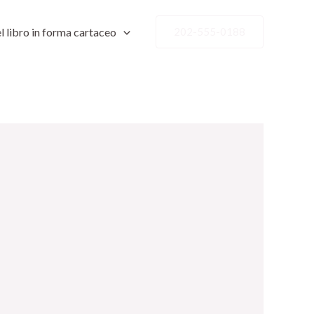
l libro in forma cartaceo
202-555-0188