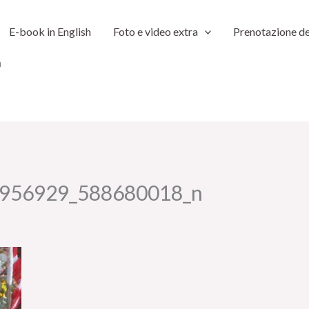
E-book in English
Foto e video extra
Prenotazione de
n
956929_588680018_n