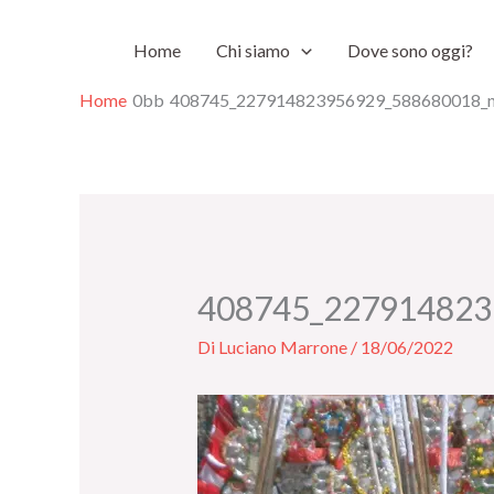
Vai
Home
Chi siamo
Dove sono oggi?
al
contenuto
Home
408745_227914823956929_588680018_
408745_227914823
Di
Luciano Marrone
/
18/06/2022