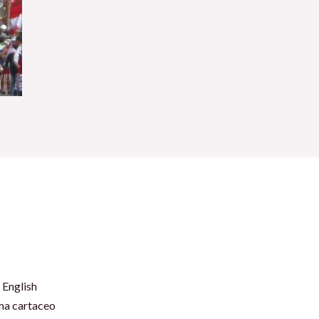
 English
rma cartaceo