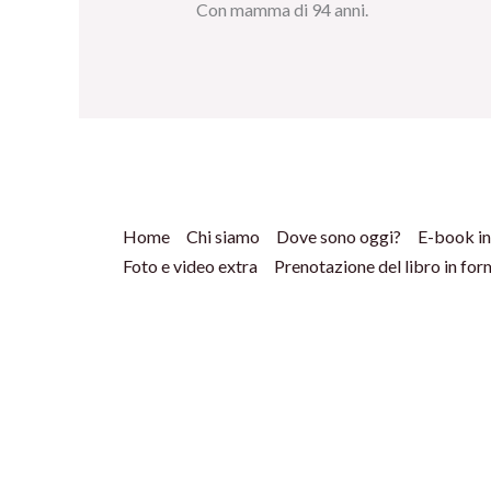
Con mamma di 94 anni.
Home
Chi siamo
Dove sono oggi?
E-book in
Foto e video extra
Prenotazione del libro in fo