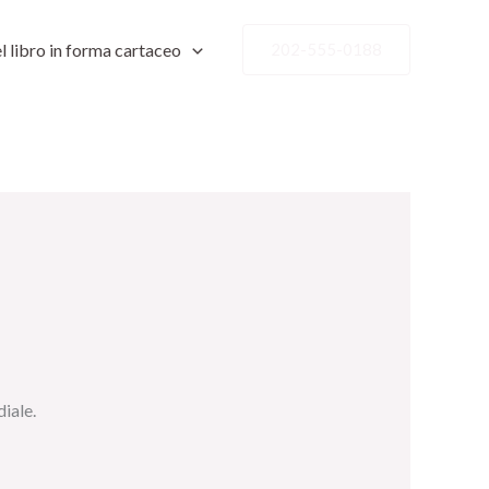
l libro in forma cartaceo
202-555-0188
iale.