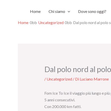
Vai
Home
Chi siamo
Dove sono oggi?
al
contenuto
Home
Uncategorized
Dal polo nord al polo 
Dal polo nord al pol
/
Uncategorized
/ Di
Luciano Marrone
Fom Ice To Ice il viaggio più lungo e pi
5 anni consecutivi.
Con 200.000 km fatti.