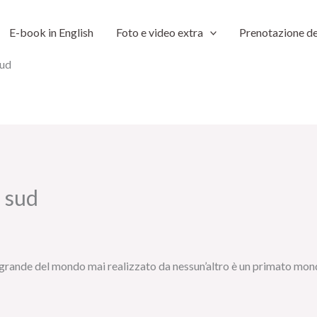
E-book in English
Foto e video extra
Prenotazione de
sud
o sud
ù grande del mondo mai realizzato da nessun’altro è un primato mond