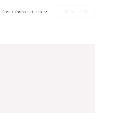
l libro in forma cartaceo
202-555-0188