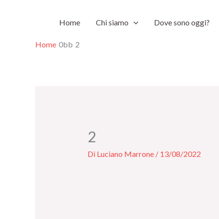
Vai
Home
Chi siamo
Dove sono oggi?
al
contenuto
Home
2
2
Di
Luciano Marrone
/
13/08/2022