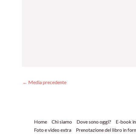
←
Media precedente
Home
Chi siamo
Dove sono oggi?
E-book in
Foto e video extra
Prenotazione del libro in fo