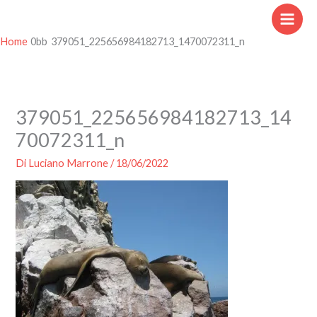
Vai
al
contenuto
Home
379051_225656984182713_1470072311_n
379051_225656984182713_14
70072311_n
Di
Luciano Marrone
/
18/06/2022