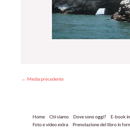
←
Media precedente
Home
Chi siamo
Dove sono oggi?
E-book in
Foto e video extra
Prenotazione del libro in fo