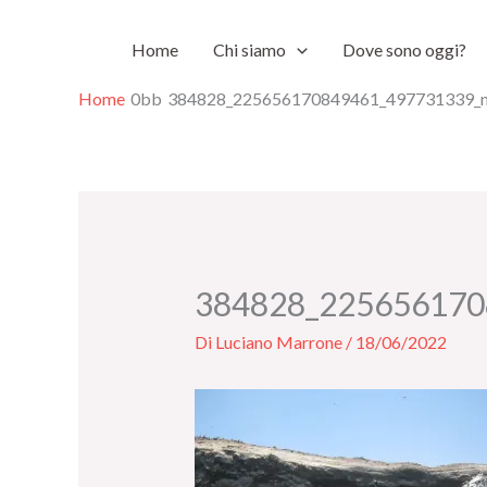
Vai
Home
Chi siamo
Dove sono oggi?
al
contenuto
Home
384828_225656170849461_497731339_
384828_225656170
Di
Luciano Marrone
/
18/06/2022