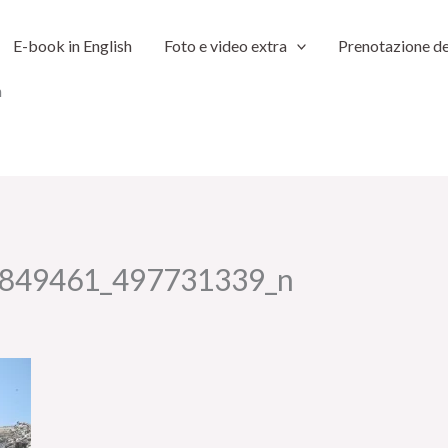
E-book in English
Foto e video extra
Prenotazione de
n
849461_497731339_n