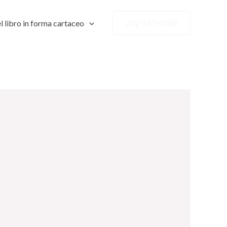
l libro in forma cartaceo
202-555-0188