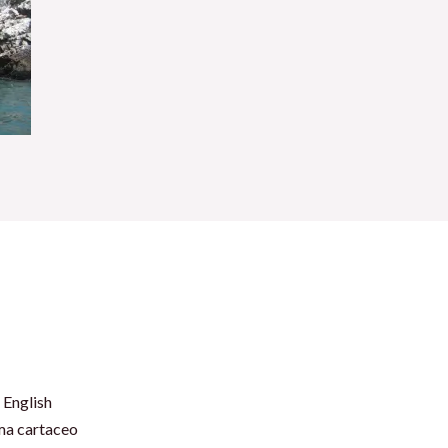
 English
rma cartaceo