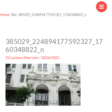
Vai
al
contenuto
Home
385029_224894177592327_1760348822_n
385029_224894177592327_17
60348822_n
Di
Luciano Marrone
/
18/06/2022