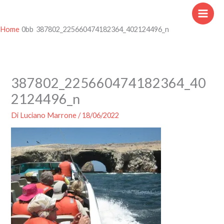
Vai
al
contenuto
Home
387802_225660474182364_402124496_n
387802_225660474182364_40
2124496_n
Di
Luciano Marrone
/
18/06/2022