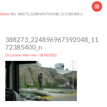
Vai
al
contenuto
Home
388273_224896967592048_1172385400_n
388273_224896967592048_11
72385400_n
Di
Luciano Marrone
/
18/06/2022