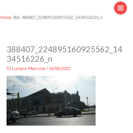
Vai
al
contenuto
Home
388407_224895160925562_1434516226_n
388407_224895160925562_14
34516226_n
Di
Luciano Marrone
/
18/06/2022