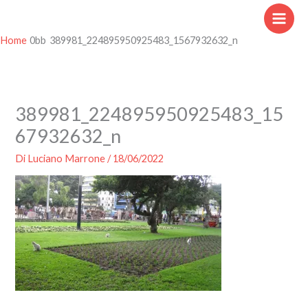
Vai
al
contenuto
Home
389981_224895950925483_1567932632_n
389981_224895950925483_15
67932632_n
Di
Luciano Marrone
/
18/06/2022