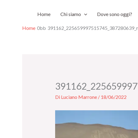
Vai
Home
Chi siamo
Dove sono oggi?
al
contenuto
Home
391162_225659997515745_387280639_
391162_225659997
Di
Luciano Marrone
/
18/06/2022