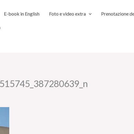
E-book in English
Foto e video extra
Prenotazione de
n
515745_387280639_n