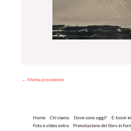
←
Media precedente
Home
Chi siamo
Dove sono oggi?
E-book in
Foto e video extra
Prenotazione del libro in fo