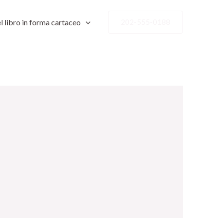
l libro in forma cartaceo
202-555-0188