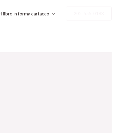
l libro in forma cartaceo
202-555-0188