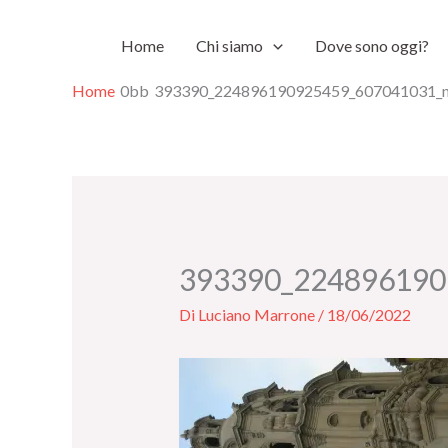
Vai
Home
Chi siamo
Dove sono oggi?
al
contenuto
Home
393390_224896190925459_607041031_
393390_224896190
Di
Luciano Marrone
/
18/06/2022