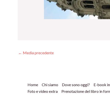
←
Media precedente
Home
Chi siamo
Dove sono oggi?
E-book in
Foto e video extra
Prenotazione del libro in fo