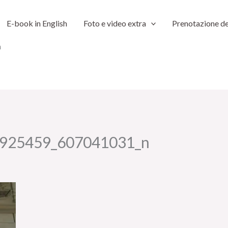
E-book in English
Foto e video extra
Prenotazione de
n
925459_607041031_n