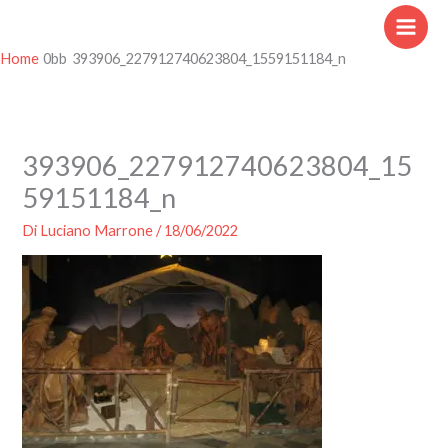
Vai
al
contenuto
Home
393906_227912740623804_1559151184_n
393906_227912740623804_15
59151184_n
Di
Luciano Marrone
/
18/06/2022