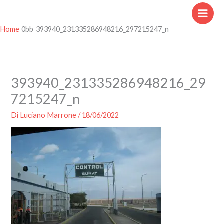
Vai
al
contenuto
Home
393940_231335286948216_297215247_n
393940_231335286948216_29
7215247_n
Di
Luciano Marrone
/
18/06/2022