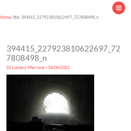
Vai
al
contenuto
Home
394415_227923810622697_727808498_n
394415_227923810622697_72
7808498_n
Di
Luciano Marrone
/
18/06/2022