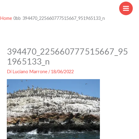
Vai
al
contenuto
Home
394470_225660777515667_951965133_n
394470_225660777515667_95
1965133_n
Di
Luciano Marrone
/
18/06/2022