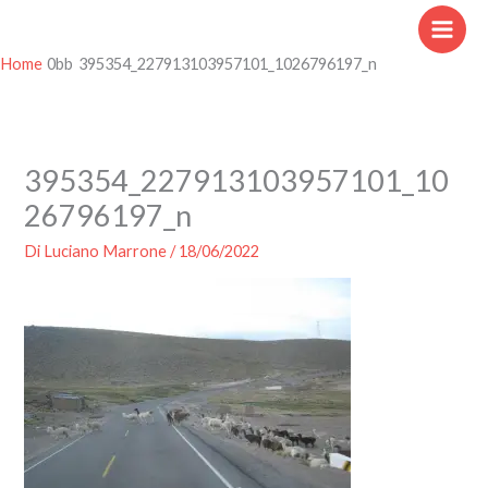
Vai
al
contenuto
Home
395354_227913103957101_1026796197_n
395354_227913103957101_10
26796197_n
Di
Luciano Marrone
/
18/06/2022