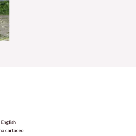
 English
rma cartaceo