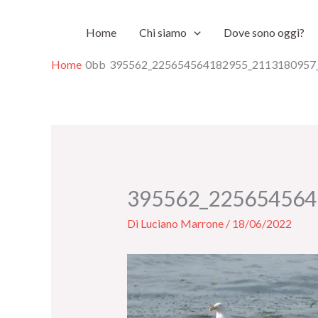
Vai
Home
Chi siamo
Dove sono oggi?
al
contenuto
Home
395562_225654564182955_2113180957
395562_225654564
Di
Luciano Marrone
/
18/06/2022