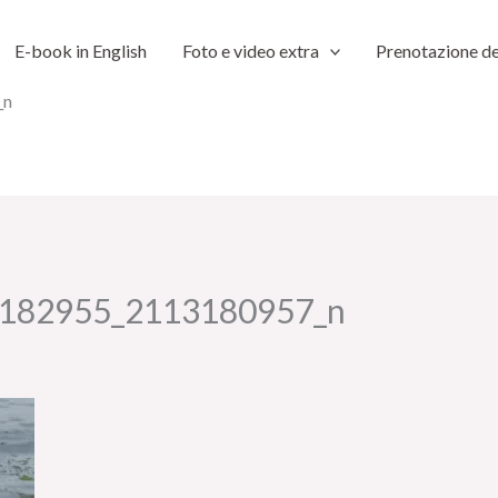
E-book in English
Foto e video extra
Prenotazione de
_n
182955_2113180957_n