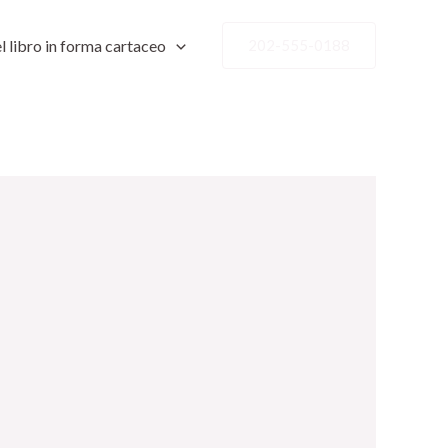
l libro in forma cartaceo
202-555-0188