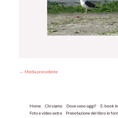
←
Media precedente
Home
Chi siamo
Dove sono oggi?
E-book in
Foto e video extra
Prenotazione del libro in fo