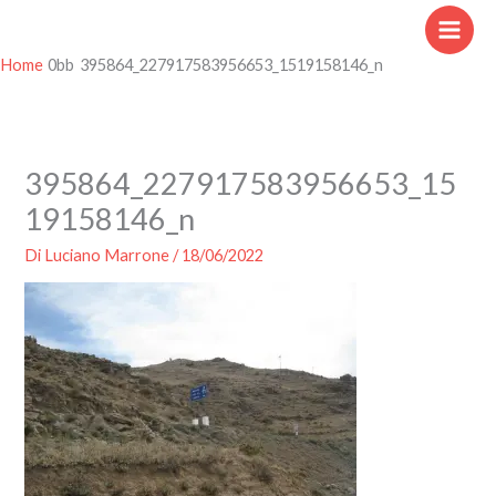
Vai
al
contenuto
Home
395864_227917583956653_1519158146_n
395864_227917583956653_15
19158146_n
Di
Luciano Marrone
/
18/06/2022