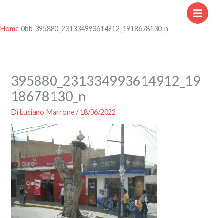
Vai
al
contenuto
Home
395880_231334993614912_1918678130_n
395880_231334993614912_19
18678130_n
Di
Luciano Marrone
/
18/06/2022