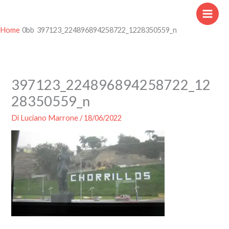
Vai
al
contenuto
Home
397123_224896894258722_1228350559_n
397123_224896894258722_12
28350559_n
Di
Luciano Marrone
/
18/06/2022