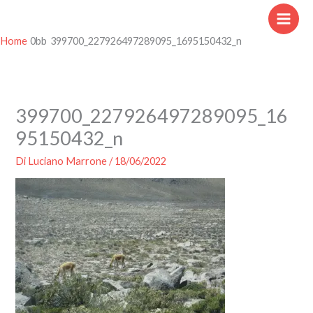
Vai
al
contenuto
Home
399700_227926497289095_1695150432_n
399700_227926497289095_16
95150432_n
Di
Luciano Marrone
/
18/06/2022