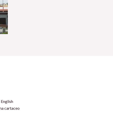
 English
rma cartaceo