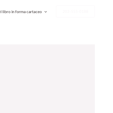
l libro in forma cartaceo
202-555-0188