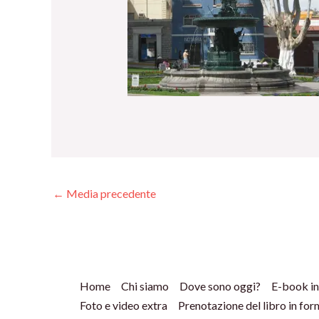
←
Media precedente
Home
Chi siamo
Dove sono oggi?
E-book in
Foto e video extra
Prenotazione del libro in fo