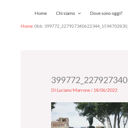
Vai
Home
Chi siamo
Dove sono oggi?
al
contenuto
Home
399772_227927340622344_1594702830
399772_227927340
Di
Luciano Marrone
/
18/06/2022