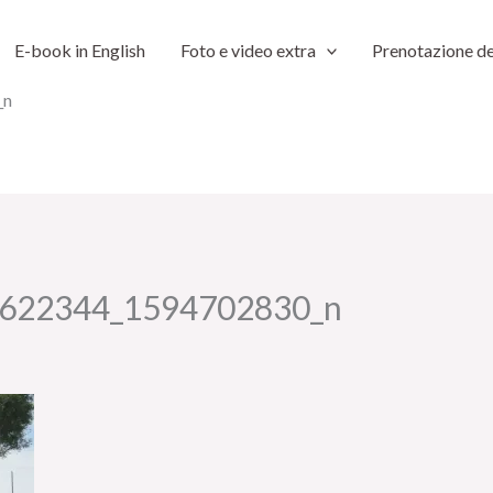
E-book in English
Foto e video extra
Prenotazione de
_n
622344_1594702830_n