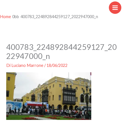
Vai
al
contenuto
Home
400783_224892844259127_2022947000_n
400783_224892844259127_20
22947000_n
Di
Luciano Marrone
/
18/06/2022