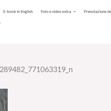
E-book in English
Foto e video extra
Prenotazione de
n
289482_771063319_n