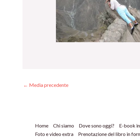
←
Media precedente
Home
Chi siamo
Dove sono oggi?
E-book in
Foto e video extra
Prenotazione del libro in fo