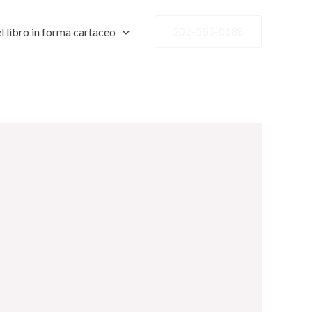
l libro in forma cartaceo
202-555-0188