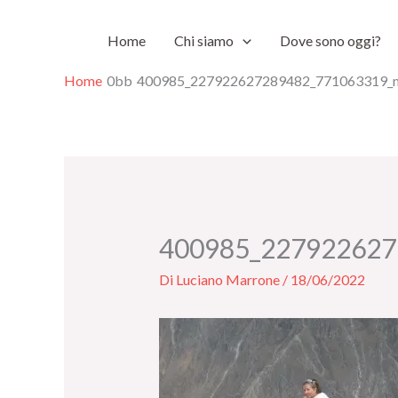
Vai
Home
Chi siamo
Dove sono oggi?
al
contenuto
Home
400985_227922627289482_771063319_
400985_227922627
Di
Luciano Marrone
/
18/06/2022