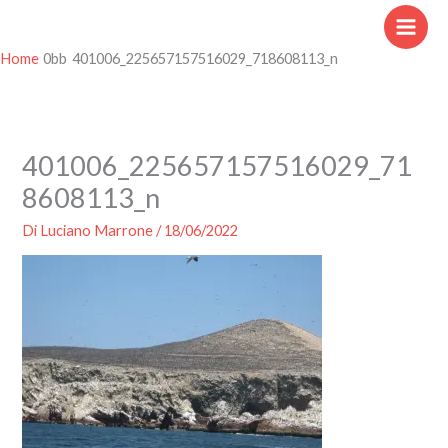
Vai
al
contenuto
Home
401006_225657157516029_718608113_n
401006_225657157516029_71
8608113_n
Di
Luciano Marrone
/
18/06/2022