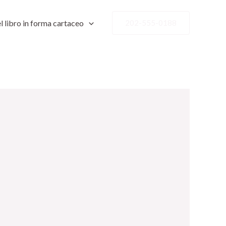
l libro in forma cartaceo
202-555-0188