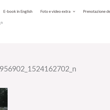
E-book in English
Foto e video extra
Prenotazione de
_n
956902_1524162702_n