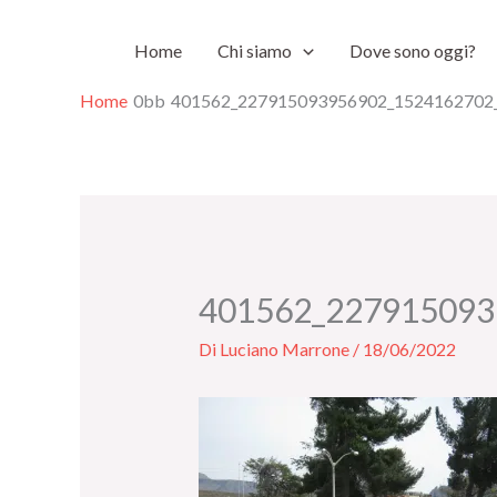
Vai
Home
Chi siamo
Dove sono oggi?
al
contenuto
Home
401562_227915093956902_1524162702
401562_227915093
Di
Luciano Marrone
/
18/06/2022