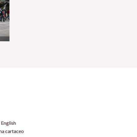
 English
rma cartaceo