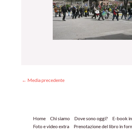
←
Media precedente
Home
Chi siamo
Dove sono oggi?
E-book in
Foto e video extra
Prenotazione del libro in fo