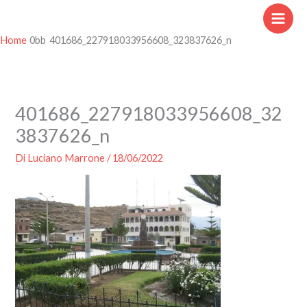
Vai
al
contenuto
Home
401686_227918033956608_323837626_n
401686_227918033956608_32
3837626_n
Di
Luciano Marrone
/
18/06/2022