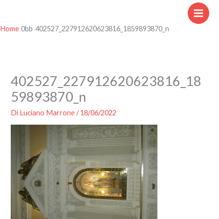
Vai
al
contenuto
Home
402527_227912620623816_1859893870_n
402527_227912620623816_18
59893870_n
Di
Luciano Marrone
/
18/06/2022