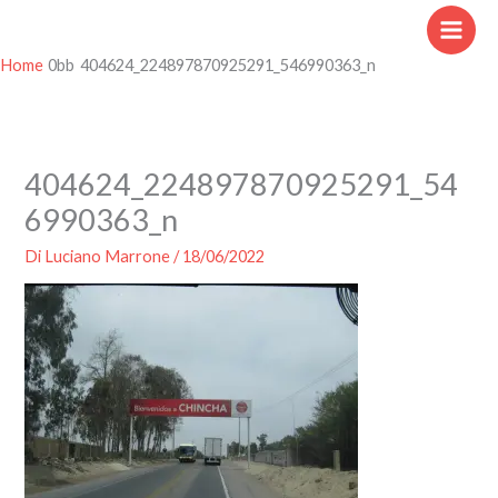
Vai
al
contenuto
Home
404624_224897870925291_546990363_n
404624_224897870925291_54
6990363_n
Di
Luciano Marrone
/
18/06/2022