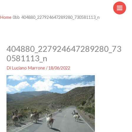
Vai
al
contenuto
Home
404880_227924647289280_730581113_n
404880_227924647289280_73
0581113_n
Di
Luciano Marrone
/
18/06/2022