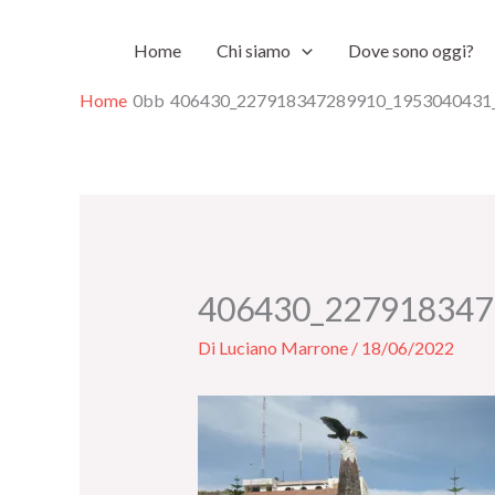
Vai
Home
Chi siamo
Dove sono oggi?
al
contenuto
Home
406430_227918347289910_1953040431
406430_227918347
Di
Luciano Marrone
/
18/06/2022