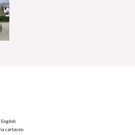
 English
rma cartaceo