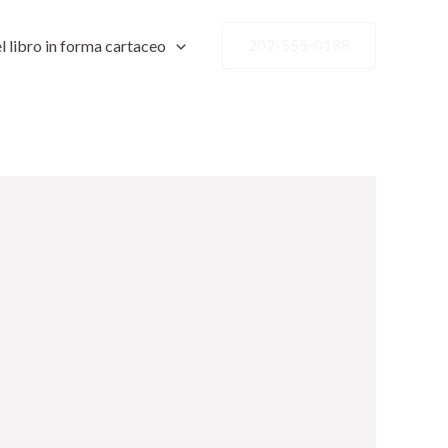
l libro in forma cartaceo
202-555-0188