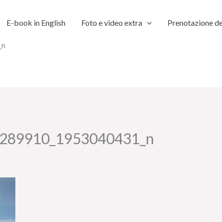
E-book in English
Foto e video extra
Prenotazione de
_n
289910_1953040431_n