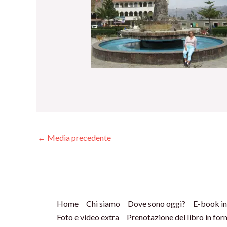
←
Media precedente
Home
Chi siamo
Dove sono oggi?
E-book in
Foto e video extra
Prenotazione del libro in fo