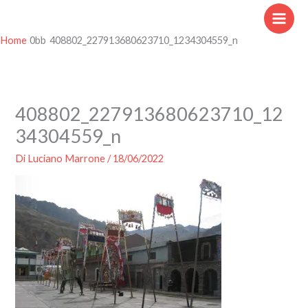
Vai
al
contenuto
Home
408802_227913680623710_1234304559_n
408802_227913680623710_12
34304559_n
Di
Luciano Marrone
/
18/06/2022