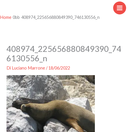
Vai
al
contenuto
Home
408974_225656880849390_746130556_n
408974_225656880849390_74
6130556_n
Di
Luciano Marrone
/
18/06/2022