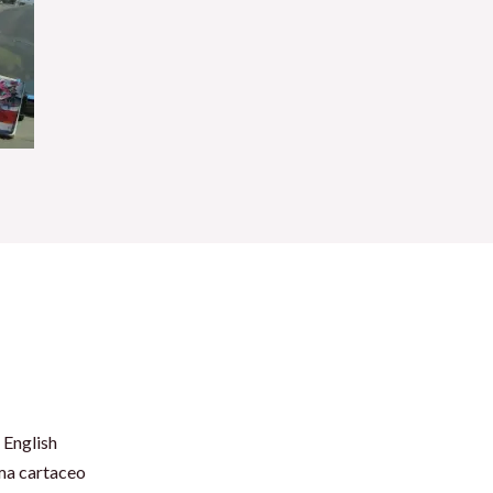
 English
rma cartaceo