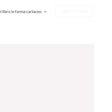
l libro in forma cartaceo
202-555-0188