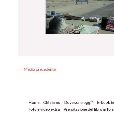
←
Media precedente
Home
Chi siamo
Dove sono oggi?
E-book in
Foto e video extra
Prenotazione del libro in fo