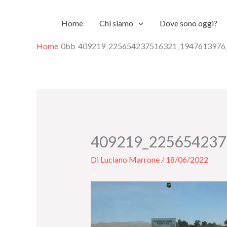
Vai
Home
Chi siamo
Dove sono oggi?
al
contenuto
Home
409219_225654237516321_1947613976
409219_225654237
Di
Luciano Marrone
/
18/06/2022