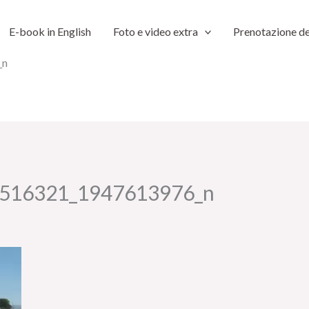
E-book in English
Foto e video extra
Prenotazione de
_n
516321_1947613976_n