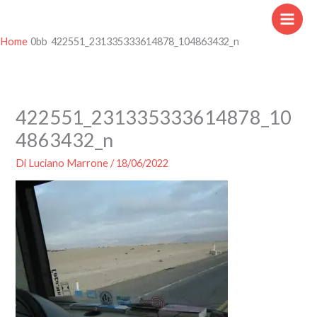
Vai
al
contenuto
Home
422551_231335333614878_104863432_n
422551_231335333614878_10
4863432_n
Di
Luciano Marrone
/
18/06/2022