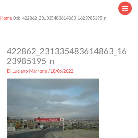
Vai
al
contenuto
Home
422862_231335483614863_1623985195_n
422862_231335483614863_16
23985195_n
Di
Luciano Marrone
/
18/06/2022