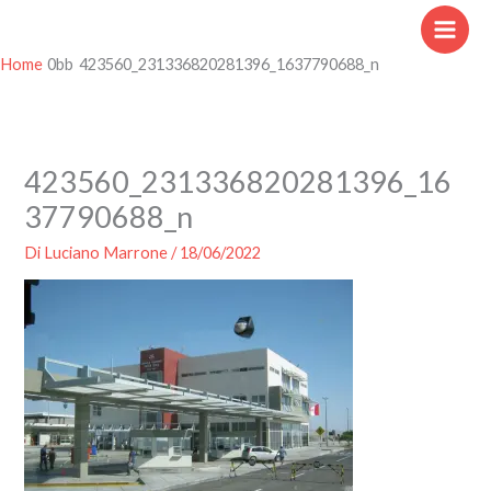
Vai
al
contenuto
Home
423560_231336820281396_1637790688_n
423560_231336820281396_16
37790688_n
Di
Luciano Marrone
/
18/06/2022