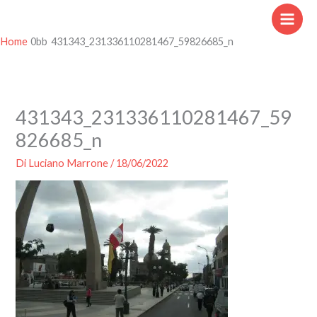
Vai
al
contenuto
Home
431343_231336110281467_59826685_n
431343_231336110281467_59
826685_n
Di
Luciano Marrone
/
18/06/2022