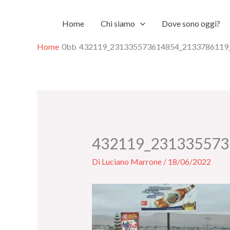
Vai
Home
Chi siamo
Dove sono oggi?
al
contenuto
Home
432119_231335573614854_2133786119
432119_231335573
Di
Luciano Marrone
/
18/06/2022