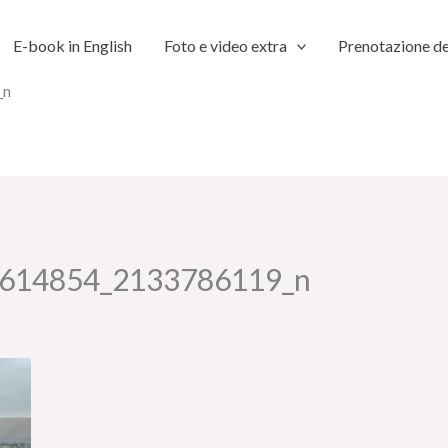
E-book in English
Foto e video extra
Prenotazione de
_n
614854_2133786119_n