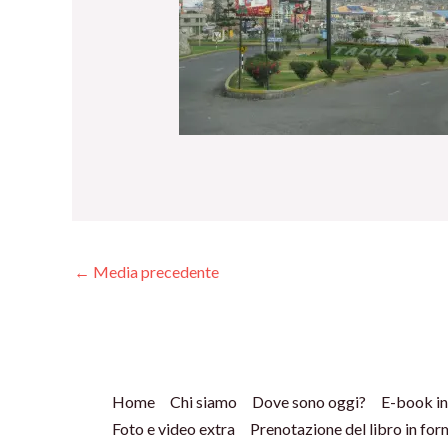
←
Media precedente
Home
Chi siamo
Dove sono oggi?
E-book in
Foto e video extra
Prenotazione del libro in fo