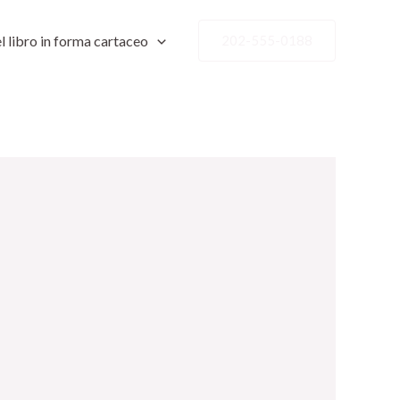
l libro in forma cartaceo
202-555-0188