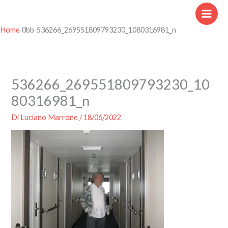
Vai
al
contenuto
Home
536266_269551809793230_1080316981_n
536266_269551809793230_10
80316981_n
Di
Luciano Marrone
/
18/06/2022