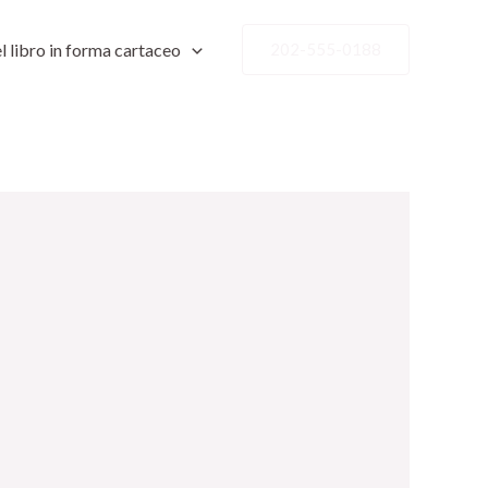
l libro in forma cartaceo
202-555-0188