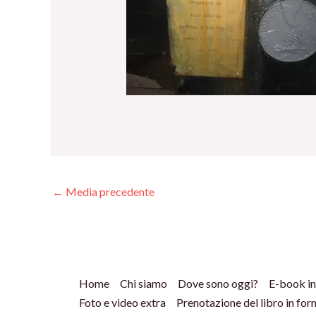
←
Media precedente
Home
Chi siamo
Dove sono oggi?
E-book in
Foto e video extra
Prenotazione del libro in fo