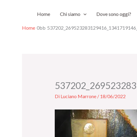
Vai
Home
Chi siamo
Dove sono oggi?
al
contenuto
Home
537202_269523283129416_1341719146
537202_269523283
Di
Luciano Marrone
/
18/06/2022