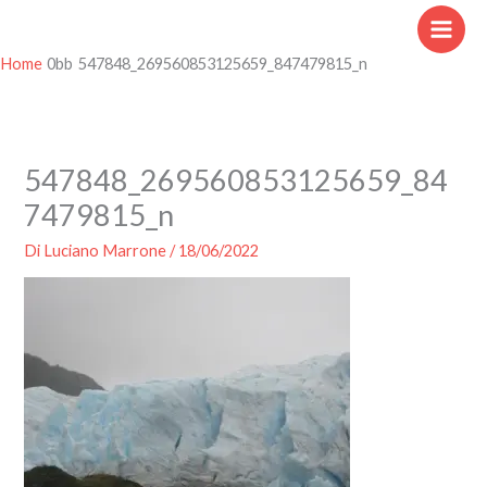
Vai
al
contenuto
Home
547848_269560853125659_847479815_n
547848_269560853125659_84
7479815_n
Di
Luciano Marrone
/
18/06/2022