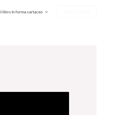
l libro in forma cartaceo
202-555-0188