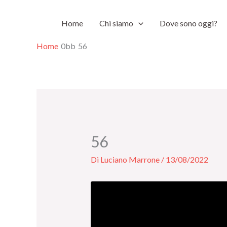
Vai
Home
Chi siamo
Dove sono oggi?
al
contenuto
Home
56
56
Di
Luciano Marrone
/
13/08/2022